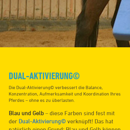
DUAL-AKTIVIERUNG©
Die Dual-Aktivierung© verbessert die Balance,
Konzentration, Aufmerksamkeit und Koordination Ihres
Pferdes – ohne es zu überlasten.
Blau und Gelb
– diese Farben sind fest mit
der
Dual-Aktivierung©
verknüpft! Das hat
natürlich einen Grund: Blau und Gelb können